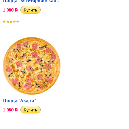
Пицца "Вегетарианская".
1 080
Р
Пицца "Акадо"
1 080
Р