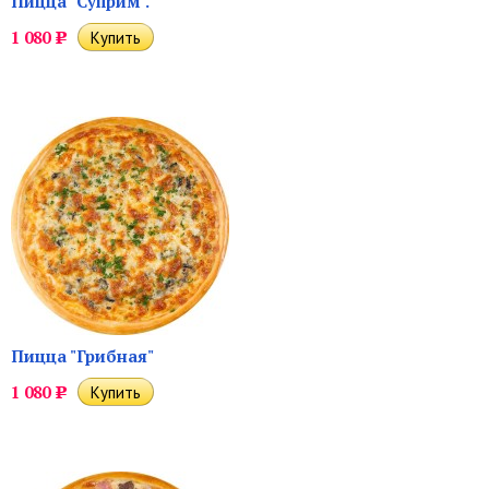
Пицца "Суприм".
1 080
Р
Пицца "Грибная"
1 080
Р