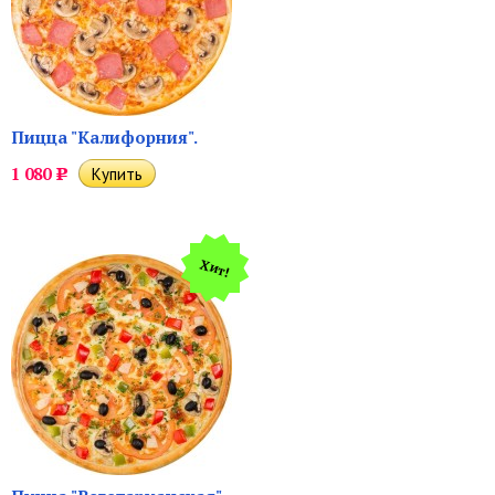
Пицца "Калифорния".
1 080
Р
Хит!