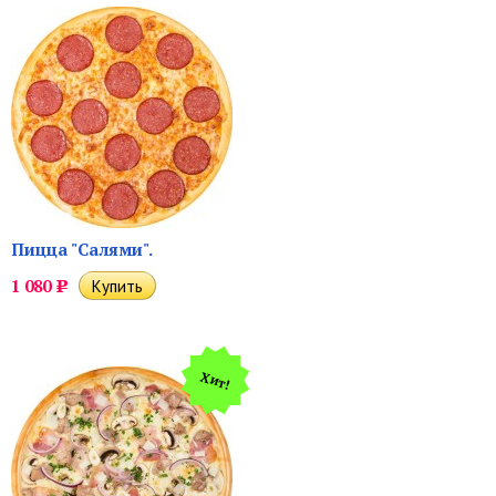
Пицца "Салями".
1 080
Р
Хит!